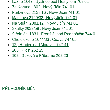
Lázně 1647 , Bystřice pod Hostýnem 768 61
Za Korunou 302 , Nový Jičín 741 01
Purkyňova 2138/16 , Nový Jičín 741 01
Máchova 2129/32 , Nový Jičín 741 01
Na Stráni 2081/12 , Nový Jičín 741 01
Skalky 2032/59 , Nový Jičín 741 01
Střelniční 1831 , Frenštát pod Radhoštěm 744 01
Chelčického 1644/33 , Opava 747 05
12 , Hradec nad Moravicí 747 41
203 , Pičín 262 25
102 , Buková u Příbramě 262 23
PŘEVODNÍK MĚN