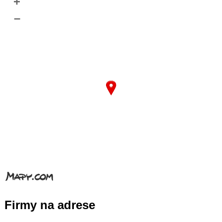
+
–
Firmy na adrese