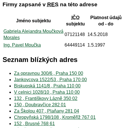
Firmy zapsané v
RES
na této adrese
IČO
Platnost údajů
Jméno subjektu
subjektu
od - do
Gabriela Alejandra Moučková
07121148
14.5.2018
Morales
Ing. Pavel Moučka
64449114
1.5.1997
Seznam blízkých adres
Za opravnou 300/6 , Praha 150 00
Jankovcova 1522/53 , Praha 170 00
Biskupská 1141/8 , Praha 110 00
V celnici 1028/10 , Praha 110 00
132 , Františkovy Lázně 350 02
150 , Doubravčice 282 01
Za Školou 407 , Plaňany 281 04
Chropyňská 1798/108 , Kroměříž 767 01
152 , Brusné 768 61