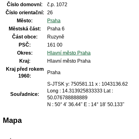
Číslo domovní:
č.p. 1072
Číslo orientační:
26
Město:
Praha
Městská část:
Praha 6
Část obce:
Ruzyně
PSČ:
161 00
Okres:
Hlavní město Praha
Kraj:
Hlavní město Praha
Kraj před rokem
Praha
1960:
S-JTSK y: 750581.11 x : 1043136.62
Long : 14.313925833333 Lat :
Souřadnice:
50.076788888889
N : 50° 4' 36.44" E : 14° 18' 50.133"
Mapa