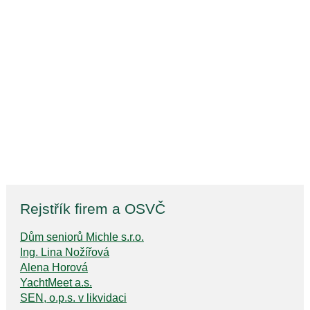
Rejstřík firem a OSVČ
Dům seniorů Michle s.r.o.
Ing. Lina Nožířová
Alena Horová
YachtMeet a.s.
SEN, o.p.s. v likvidaci