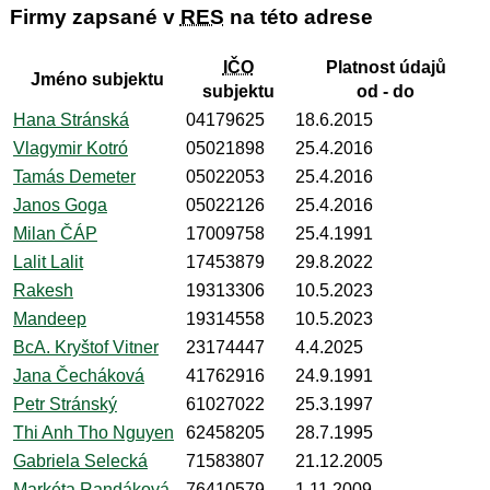
Firmy zapsané v
RES
na této adrese
IČO
Platnost údajů
Jméno subjektu
subjektu
od - do
Hana Stránská
04179625
18.6.2015
Vlagymir Kotró
05021898
25.4.2016
Tamás Demeter
05022053
25.4.2016
Janos Goga
05022126
25.4.2016
Milan ČÁP
17009758
25.4.1991
Lalit Lalit
17453879
29.8.2022
Rakesh
19313306
10.5.2023
Mandeep
19314558
10.5.2023
BcA. Kryštof Vitner
23174447
4.4.2025
Jana Čecháková
41762916
24.9.1991
Petr Stránský
61027022
25.3.1997
Thi Anh Tho Nguyen
62458205
28.7.1995
Gabriela Selecká
71583807
21.12.2005
Markéta Randáková
76410579
1.11.2009