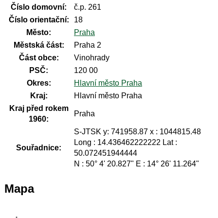
Číslo domovní:
č.p. 261
Číslo orientační:
18
Město:
Praha
Městská část:
Praha 2
Část obce:
Vinohrady
PSČ:
120 00
Okres:
Hlavní město Praha
Kraj:
Hlavní město Praha
Kraj před rokem
Praha
1960:
S-JTSK y: 741958.87 x : 1044815.48
Long : 14.436462222222 Lat :
Souřadnice:
50.072451944444
N : 50° 4' 20.827" E : 14° 26' 11.264"
Mapa