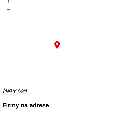
+
–
Firmy na adrese