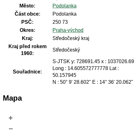
Město:
Podolanka
Část obce:
Podolanka
PSČ:
250 73
Okres:
Praha-východ
Kraj:
Středočeský kraj
Kraj před rokem
Středočeský
1960:
S-JTSK y: 728691.45 x : 1037026.69
Long : 14.605572777778 Lat :
Souřadnice:
50.157945
N : 50° 9' 28.602" E : 14° 36' 20.062"
Mapa
+
–