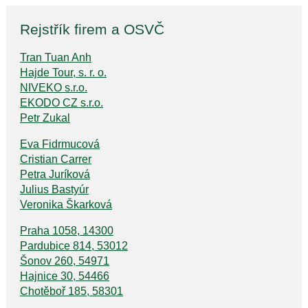
Rejstřík firem a OSVČ
Tran Tuan Anh
Hajde Tour, s. r. o.
NIVEKO s.r.o.
EKODO CZ s.r.o.
Petr Zukal
Eva Fidrmucová
Cristian Carrer
Petra Juríková
Julius Bastyúr
Veronika Škarková
Praha 1058, 14300
Pardubice 814, 53012
Šonov 260, 54971
Hajnice 30, 54466
Chotěboř 185, 58301