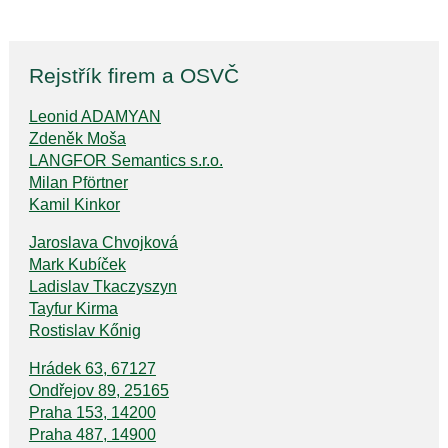
Rejstřík firem a OSVČ
Leonid ADAMYAN
Zdeněk Moša
LANGFOR Semantics s.r.o.
Milan Pförtner
Kamil Kinkor
Jaroslava Chvojková
Mark Kubíček
Ladislav Tkaczyszyn
Tayfur Kirma
Rostislav Kőnig
Hrádek 63, 67127
Ondřejov 89, 25165
Praha 153, 14200
Praha 487, 14900