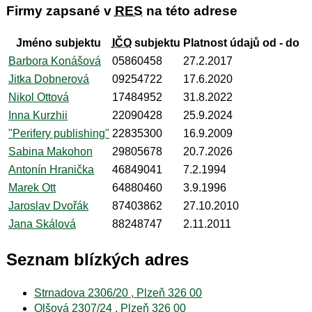
Firmy zapsané v
RES
na této adrese
Jméno subjektu
IČO
subjektu
Platnost údajů od - do
Barbora Konášová
05860458
27.2.2017
Jitka Dobnerová
09254722
17.6.2020
Nikol Ottová
17484952
31.8.2022
Inna Kurzhii
22090428
25.9.2024
"Perifery publishing"
22835300
16.9.2009
Sabina Makohon
29805678
20.7.2026
Antonín Hranička
46849041
7.2.1994
Marek Ott
64880460
3.9.1996
Jaroslav Dvořák
87403862
27.10.2010
Jana Skálová
88248747
2.11.2011
Seznam blízkých adres
Strnadova 2306/20 , Plzeň 326 00
Olšová 2307/24 , Plzeň 326 00