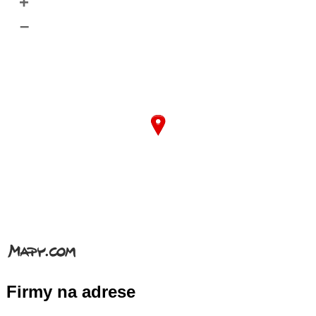
+
–
Firmy na adrese