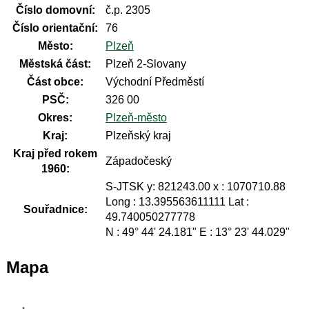
Číslo domovní:
č.p. 2305
Číslo orientační:
76
Město:
Plzeň
Městská část:
Plzeň 2-Slovany
Část obce:
Východní Předměstí
PSČ:
326 00
Okres:
Plzeň-město
Kraj:
Plzeňský kraj
Kraj před rokem
Západočeský
1960:
S-JTSK y: 821243.00 x : 1070710.88
Long : 13.395563611111 Lat :
Souřadnice:
49.740050277778
N : 49° 44' 24.181" E : 13° 23' 44.029"
Mapa