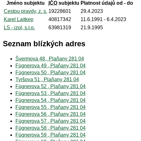
Jméno subjektu
IČO
subjektu
Platnost údajů od - do
Cestou pravdy, z. s.
19228601
29.4.2023
Karel Lajtkep
40817342
11.6.1991
- 6.4.2023
LS - izol, s.r.o.
63981319
21.9.1995
Seznam blízkých adres
Švermova 48 , Plaňany 281 04
Fügnerova 49 , Plaňany 281 04
Fügnerova 50 , Plaňany 281 04
Tyršova 51 , Plaňany 281 04
Fügnerova 52 , Plaňany 281 04
Fügnerova 53 , Plaňany 281 04
Fügnerova 54 , Plaňany 281 04
Fügnerova 55 , Plaňany 281 04
Fügnerova 56 , Plaňany 281 04
Fügnerova 57 , Plaňany 281 04
Fügnerova 58 , Plaňany 281 04
Fügnerova 59 , Plaňany 281 04