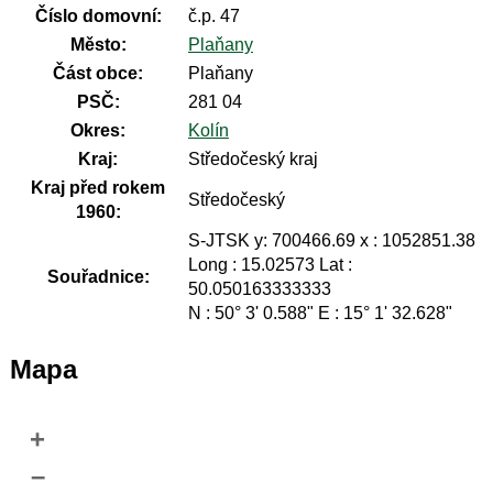
Číslo domovní:
č.p. 47
Město:
Plaňany
Část obce:
Plaňany
PSČ:
281 04
Okres:
Kolín
Kraj:
Středočeský kraj
Kraj před rokem
Středočeský
1960:
S-JTSK y: 700466.69 x : 1052851.38
Long : 15.02573 Lat :
Souřadnice:
50.050163333333
N : 50° 3' 0.588" E : 15° 1' 32.628"
Mapa
+
–