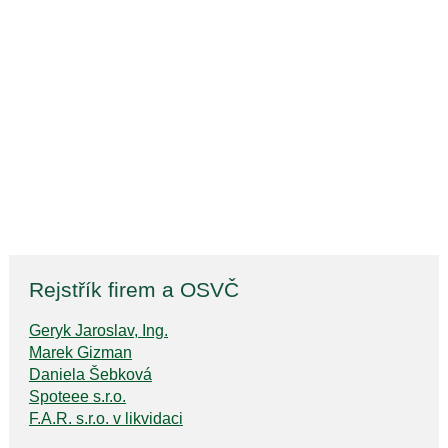
Rejstřík firem a OSVČ
Geryk Jaroslav, Ing.
Marek Gizman
Daniela Šebková
Spoteee s.r.o.
F.A.R. s.r.o. v likvidaci