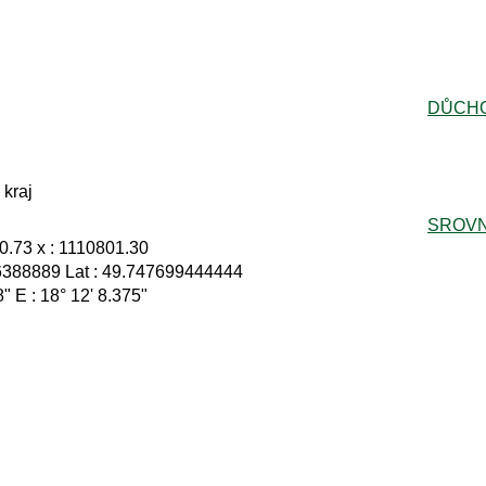
DŮCH
kraj
SROVN
.73 x : 1110801.30
6388889 Lat : 49.747699444444
8" E : 18° 12' 8.375"