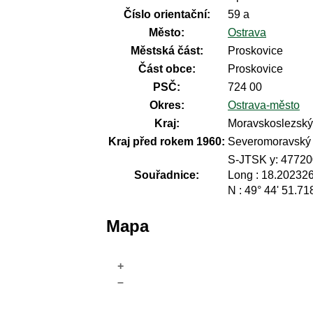
Číslo orientační:
59 a
Město:
Ostrava
Městská část:
Proskovice
Část obce:
Proskovice
PSČ:
724 00
Okres:
Ostrava-město
Kraj:
Moravskoslezský 
Kraj před rokem 1960:
Severomoravský
S-JTSK y: 477200
Souřadnice:
Long : 18.20232
N : 49° 44' 51.71
Mapa
+
–