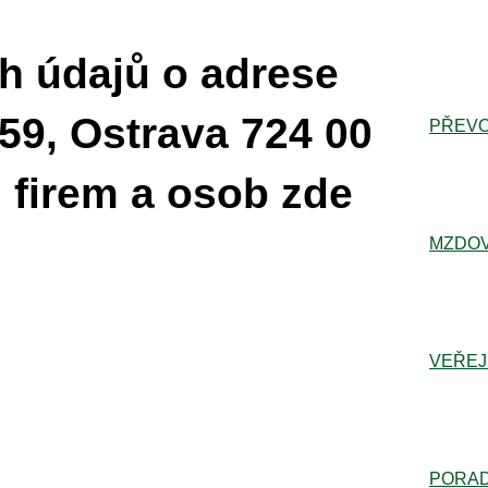
h údajů o adrese
59, Ostrava 724 00
PŘEVO
 firem a osob zde
MZDOV
VEŘEJ
PORA