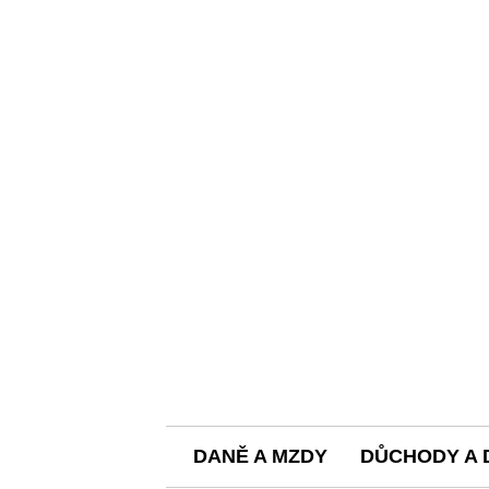
DANĚ A MZDY
DŮCHODY A 