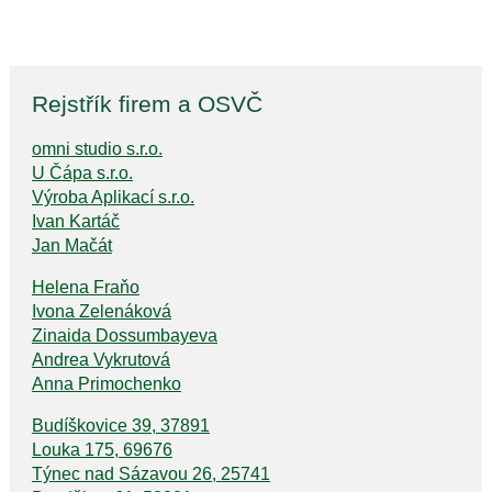
Rejstřík firem a OSVČ
omni studio s.r.o.
U Čápa s.r.o.
Výroba Aplikací s.r.o.
Ivan Kartáč
Jan Mačát
Helena Fraňo
Ivona Zelenáková
Zinaida Dossumbayeva
Andrea Vykrutová
Anna Primochenko
Budíškovice 39, 37891
Louka 175, 69676
Týnec nad Sázavou 26, 25741