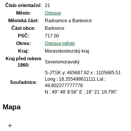
Číslo orientační:
21
Město:
Ostrava
Městská část:
Radvanice a Bartovice
Část obce:
Bartovice
PSČ:
717 00
Okres:
Ostrava-město
Kraj:
Moravskoslezský kraj
Kraj před rokem
Severomoravský
1960:
S-JTSK y: 465687.92 x : 1105685.51
Long : 18.355498611111 Lat :
Souřadnice:
49.802377777778
N : 49° 48' 8.56" E : 18° 21' 19.795"
Mapa
+