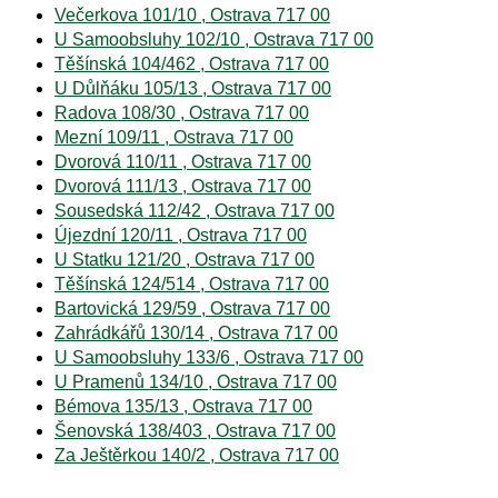
Večerkova 101/10 , Ostrava 717 00
U Samoobsluhy 102/10 , Ostrava 717 00
Těšínská 104/462 , Ostrava 717 00
U Důlňáku 105/13 , Ostrava 717 00
Radova 108/30 , Ostrava 717 00
Mezní 109/11 , Ostrava 717 00
Dvorová 110/11 , Ostrava 717 00
Dvorová 111/13 , Ostrava 717 00
Sousedská 112/42 , Ostrava 717 00
Újezdní 120/11 , Ostrava 717 00
U Statku 121/20 , Ostrava 717 00
Těšínská 124/514 , Ostrava 717 00
Bartovická 129/59 , Ostrava 717 00
Zahrádkářů 130/14 , Ostrava 717 00
U Samoobsluhy 133/6 , Ostrava 717 00
U Pramenů 134/10 , Ostrava 717 00
Bémova 135/13 , Ostrava 717 00
Šenovská 138/403 , Ostrava 717 00
Za Ještěrkou 140/2 , Ostrava 717 00