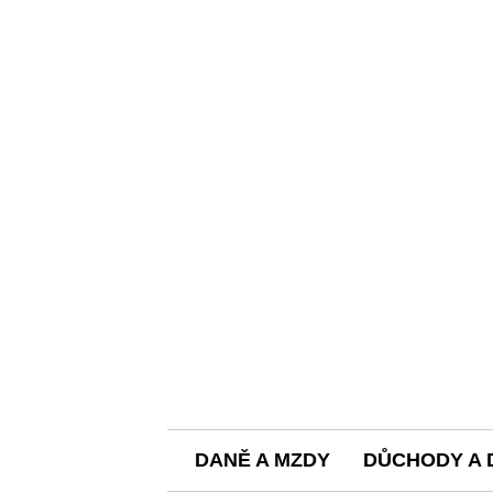
DANĚ A MZDY
DŮCHODY A 