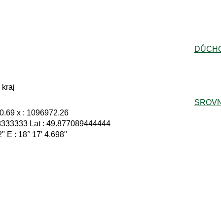
DŮCH
kraj
SROVN
0.69 x : 1096972.26
8333333 Lat : 49.877089444444
2" E : 18° 17' 4.698"