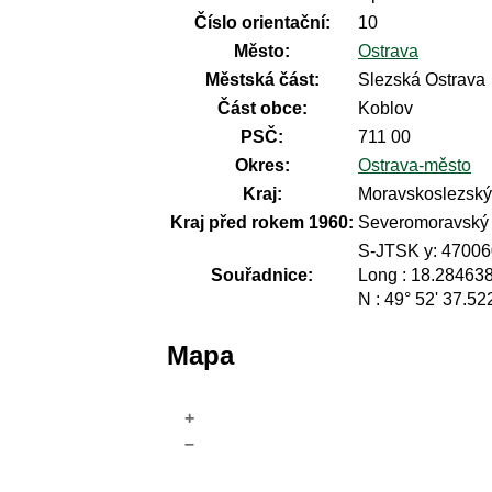
Číslo orientační:
10
Město:
Ostrava
Městská část:
Slezská Ostrava
Část obce:
Koblov
PSČ:
711 00
Okres:
Ostrava-město
Kraj:
Moravskoslezský 
Kraj před rokem 1960:
Severomoravský
S-JTSK y: 47006
Souřadnice:
Long : 18.28463
N : 49° 52' 37.52
Mapa
+
–