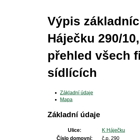
Výpis základníc
Háječku 290/10,
přehled všech f
sídlících
Základní údaje
Mapa
Základní údaje
Ulice:
K Háječku
Číslo domovní:
č.p. 290