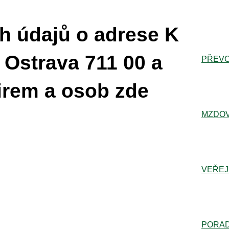
h údajů o adrese K
 Ostrava 711 00 a
PŘEVO
irem a osob zde
MZDOV
VEŘEJ
PORA