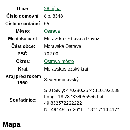
Ulice:
28. října
Číslo domovní:
č.p. 3348
Číslo orientační:
65
Město:
Ostrava
Městská část:
Moravská Ostrava a Přívoz
Část obce:
Moravská Ostrava
PSČ:
702 00
Okres:
Ostrava-město
Kraj:
Moravskoslezský kraj
Kraj před rokem
Severomoravský
1960:
S-JTSK y: 470290.25 x : 1101922.38
Long : 18.287338055556 Lat :
Souřadnice:
49.832572222222
N : 49° 49' 57.26" E : 18° 17' 14.417"
Mapa