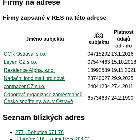
Firmy na adrese
Firmy zapsané v
RES
na této adrese
Platnost
IČO
Jméno subjektu
údajů
subjektu
od - do
CCR Ostrava, s.r.o.
04715292
13.1.2016
Leyen CZ s.r.o.
07547463
15.10.2018
Rezidence Alpha, s.r.o.
13992589
19.11.2021
Nadační fond malí hrdinové
23740027
29.9.2025
compacer CZ s.r.o.
24841234
27.4.2011
Odborová organizace zaměstnanců
65734637
24.2.1990
České spořitelny, a.s. v Ostravě
Seznam blízkých adres
277 , Bohutice 671 76
K Lánům 116 , Kutná Hora 284 01