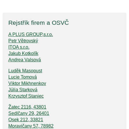
Rejstřík firem a OSVČ
A PLUS GROUP,s.r.o.
Petr Větrovský
ITOA s.r.o.
Jakub Kotkolík
Andrea Valsová
Luděk Masopust
Lucie Tomová
Viktor Mikhnenkov
Júlia Starková
Krzysztof Staniec
Žatec 2116, 43801
Sedlčany 29, 26401
Osek 212, 33821
Moravičany 57, 78982