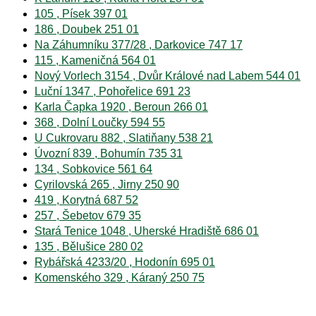
105 , Písek 397 01
186 , Doubek 251 01
Na Záhumníku 377/28 , Darkovice 747 17
115 , Kameničná 564 01
Nový Vorlech 3154 , Dvůr Králové nad Labem 544 01
Luční 1347 , Pohořelice 691 23
Karla Čapka 1920 , Beroun 266 01
368 , Dolní Loučky 594 55
U Cukrovaru 882 , Slatiňany 538 21
Úvozní 839 , Bohumín 735 31
134 , Sobkovice 561 64
Cyrilovská 265 , Jirny 250 90
419 , Korytná 687 52
257 , Šebetov 679 35
Stará Tenice 1048 , Uherské Hradiště 686 01
135 , Bělušice 280 02
Rybářská 4233/20 , Hodonín 695 01
Komenského 329 , Káraný 250 75