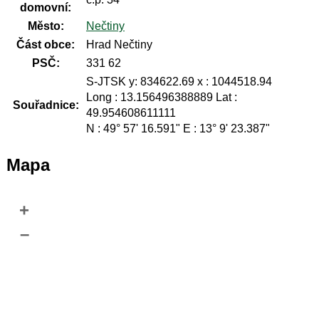
domovní:
Město:
Nečtiny
Část obce:
Hrad Nečtiny
PSČ:
331 62
S-JTSK y: 834622.69 x : 1044518.94
Long : 13.156496388889 Lat :
Souřadnice:
49.954608611111
N : 49° 57' 16.591" E : 13° 9' 23.387"
Mapa
+
–