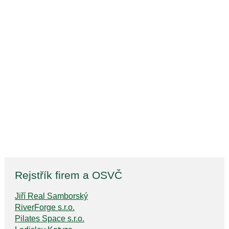
Rejstřík firem a OSVČ
Jiří Real Samborský
RiverForge s.r.o.
Pilates Space s.r.o.