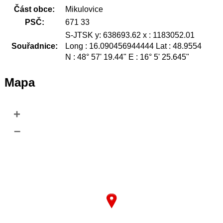
Část obce:
Mikulovice
PSČ:
671 33
S-JTSK y: 638693.62 x : 1183052.01
Souřadnice:
Long : 16.090456944444 Lat : 48.9554
N : 48° 57' 19.44" E : 16° 5' 25.645"
Mapa
+
–