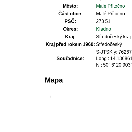
Město:
Malé Přítočno
Část obce:
Malé Přítočno
PSČ:
273 51
Okres:
Kladno
Kraj:
Středočeský kraj
Kraj před rokem 1960:
Středočeský
S-JTSK y: 76267
Souřadnice:
Long : 14.13686
N : 50° 6' 20.903"
Mapa
+
–