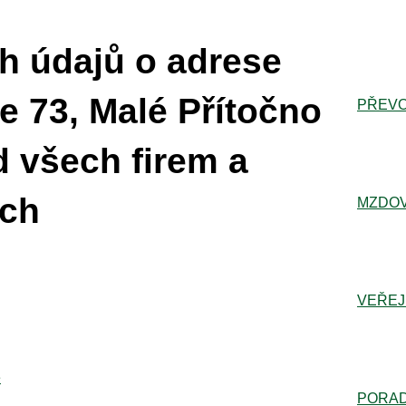
h údajů o adrese
 73, Malé Přítočno
PŘEVO
d všech firem a
ích
MZDOV
VEŘEJ
e
PORA