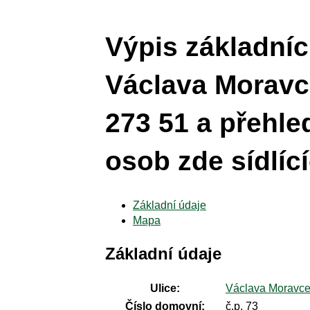
Výpis základníc
Václava Moravce
273 51 a přehle
osob zde sídlíc
Základní údaje
Mapa
Základní údaje
Ulice:
Václava Moravc
Číslo domovní:
č.p. 73