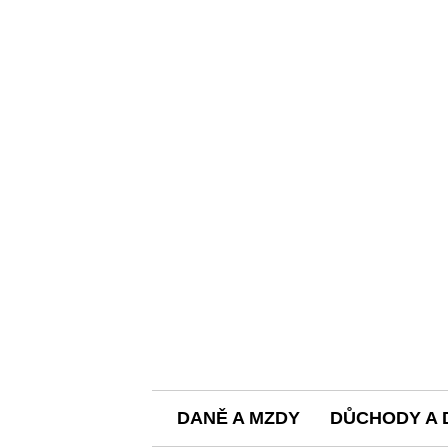
DANĚ A MZDY
DŮCHODY A 