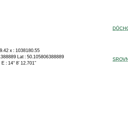
DŮCH
9.42 x : 1038180.55
1388889 Lat : 50.105806388889
SROVN
 E : 14° 8' 12.701"