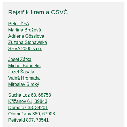
Rejstřík firem a OSVČ
Petr TÝFA
Martina Brožová
Adriena Gösslová
Zuzana Stonawská
SEVA 2000 s.r.o.
Josef Zátka
Michel Bonnefis
Jozef Šašala
Valná Hromada
Miroslav Široký
Suchá Loz 68, 68753
Křižanov 61, 39843
Domoraz 33, 34201
Olomučany 380, 67903
Petřvald 807, 73541