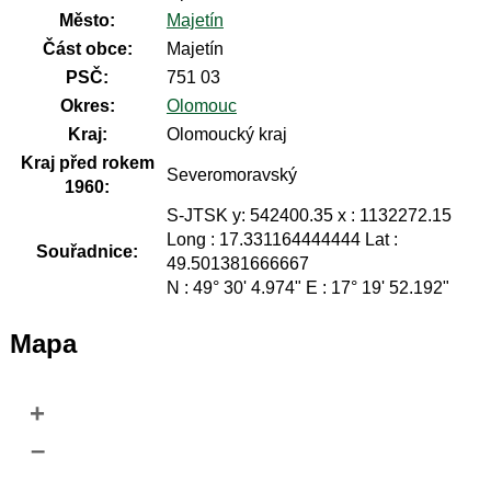
Město:
Majetín
Část obce:
Majetín
PSČ:
751 03
Okres:
Olomouc
Kraj:
Olomoucký kraj
Kraj před rokem
Severomoravský
1960:
S-JTSK y: 542400.35 x : 1132272.15
Long : 17.331164444444 Lat :
Souřadnice:
49.501381666667
N : 49° 30' 4.974" E : 17° 19' 52.192"
Mapa
+
–