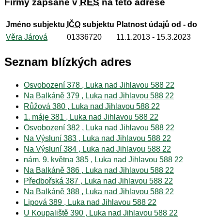
Firmy zapsané v
RES
na této adrese
Jméno subjektu
IČO
subjektu
Platnost údajů od - do
Věra Járová
01336720
11.1.2013
- 15.3.2023
Seznam blízkých adres
Osvobození 378 , Luka nad Jihlavou 588 22
Na Balkáně 379 , Luka nad Jihlavou 588 22
Růžová 380 , Luka nad Jihlavou 588 22
1. máje 381 , Luka nad Jihlavou 588 22
Osvobození 382 , Luka nad Jihlavou 588 22
Na Výsluní 383 , Luka nad Jihlavou 588 22
Na Výsluní 384 , Luka nad Jihlavou 588 22
nám. 9. května 385 , Luka nad Jihlavou 588 22
Na Balkáně 386 , Luka nad Jihlavou 588 22
Předbořská 387 , Luka nad Jihlavou 588 22
Na Balkáně 388 , Luka nad Jihlavou 588 22
Lipová 389 , Luka nad Jihlavou 588 22
U Koupaliště 390 , Luka nad Jihlavou 588 22