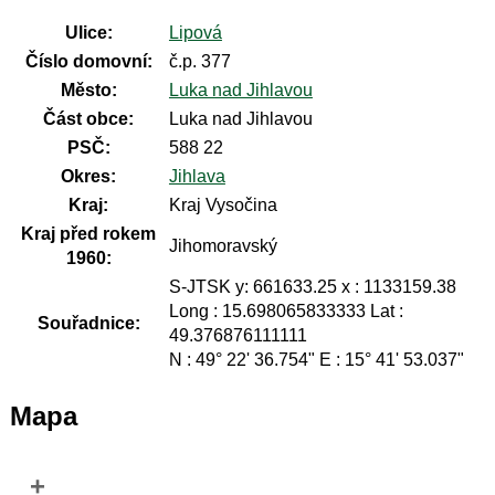
Ulice:
Lipová
Číslo domovní:
č.p. 377
Město:
Luka nad Jihlavou
Část obce:
Luka nad Jihlavou
PSČ:
588 22
Okres:
Jihlava
Kraj:
Kraj Vysočina
Kraj před rokem
Jihomoravský
1960:
S-JTSK y: 661633.25 x : 1133159.38
Long : 15.698065833333 Lat :
Souřadnice:
49.376876111111
N : 49° 22' 36.754" E : 15° 41' 53.037"
Mapa
+