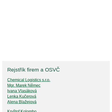
Rejstřík firem a OSVČ
Chemical Logistics s.r.o.
Mgr. Marek Němec
Ivana Vlasáková
Lenka Kučerová
Alena Blažejová
Kryštof Kolombo