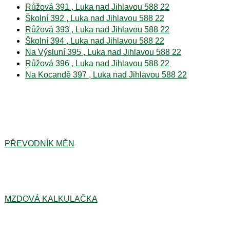
Růžová 391 , Luka nad Jihlavou 588 22
Školní 392 , Luka nad Jihlavou 588 22
Růžová 393 , Luka nad Jihlavou 588 22
Školní 394 , Luka nad Jihlavou 588 22
Na Výsluní 395 , Luka nad Jihlavou 588 22
Růžová 396 , Luka nad Jihlavou 588 22
Na Kocandě 397 , Luka nad Jihlavou 588 22
PŘEVODNÍK MĚN
MZDOVÁ KALKULAČKA