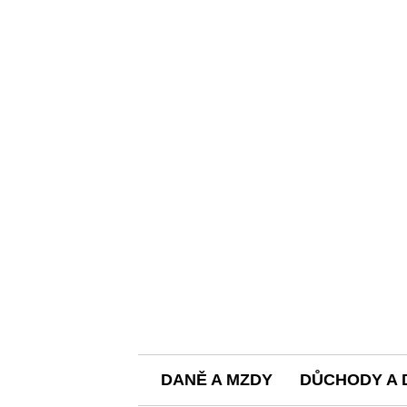
DANĚ A MZDY
DŮCHODY A 