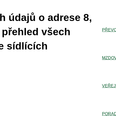
h údajů o adrese 8,
 přehled všech
PŘEVO
 sídlících
MZDOV
VEŘEJ
PORA