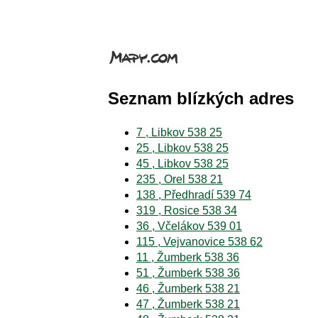
Seznam blízkých adres
7 , Libkov 538 25
25 , Libkov 538 25
45 , Libkov 538 25
235 , Orel 538 21
138 , Předhradí 539 74
319 , Rosice 538 34
36 , Včelákov 539 01
115 , Vejvanovice 538 62
11 , Žumberk 538 36
51 , Žumberk 538 36
46 , Žumberk 538 21
47 , Žumberk 538 21