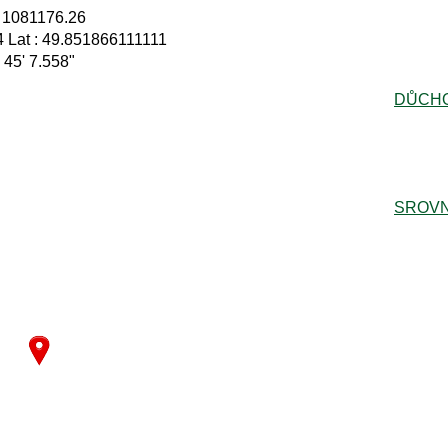
: 1081176.26
 Lat : 49.851866111111
° 45' 7.558"
DŮCH
SROVN