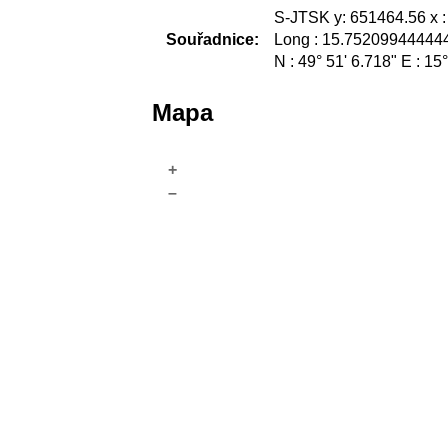
S-JTSK y: 651464.56 x 
Souřadnice:
Long : 15.752099444444
N : 49° 51' 6.718" E : 15
Mapa
+
–