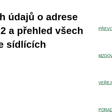
h údajů o adrese
02 a přehled všech
PŘEVO
 sídlících
MZDOV
VEŘEJ
PORA