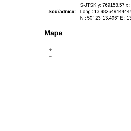
S-JTSK y: 769153.57 x 
Souřadnice:
Long : 13.982649444444
N : 50° 23' 13.496" E : 1
Mapa
+
–