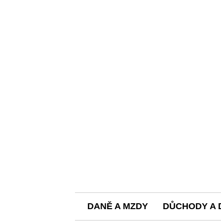
DANĚ A MZDY
DŮCHODY A 