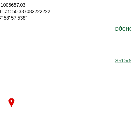
: 1005657.03
 Lat : 50.387082222222
3° 58' 57.538"
DŮCH
SROVN