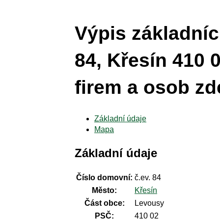
Výpis základníc
84, Křesín 410 
firem a osob zde
Základní údaje
Mapa
Základní údaje
Číslo domovní:
č.ev. 84
Město:
Křesín
Část obce:
Levousy
PSČ:
410 02