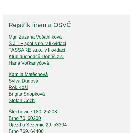
Rejstřík firem a OSVČ
Mgr. Zuzana Vošahlíková
S J 1 +,spol.s r.o. v likvidaci
TASSARE s.r.o., v likvidaci
Klub důchodců Dobříš z.s.
Hana Voťkanyčová
Kamila Matěchová
Sylva Dudová
Rok Koši
Brigita Snopková
Štefan Čech
Štěchovice 180, 25208
Brno 70, 60200
Újezd u Sezemic 29, 53304
Brno 769, 64400