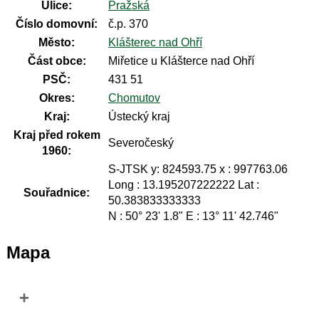
Ulice:
Pražská
Číslo domovní:
č.p. 370
Město:
Klášterec nad Ohří
Část obce:
Miřetice u Klášterce nad Ohří
PSČ:
431 51
Okres:
Chomutov
Kraj:
Ústecký kraj
Kraj před rokem
Severočeský
1960:
S-JTSK y: 824593.75 x : 997763.06
Long : 13.195207222222 Lat :
Souřadnice:
50.383833333333
N : 50° 23' 1.8" E : 13° 11' 42.746"
Mapa
+