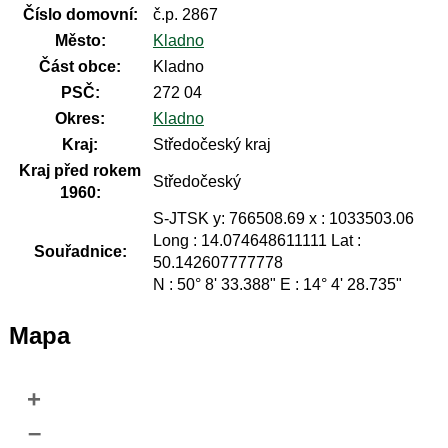
Číslo domovní:
č.p. 2867
Město:
Kladno
Část obce:
Kladno
PSČ:
272 04
Okres:
Kladno
Kraj:
Středočeský kraj
Kraj před rokem
Středočeský
1960:
S-JTSK y: 766508.69 x : 1033503.06
Long : 14.074648611111 Lat :
Souřadnice:
50.142607777778
N : 50° 8' 33.388" E : 14° 4' 28.735"
Mapa
+
–