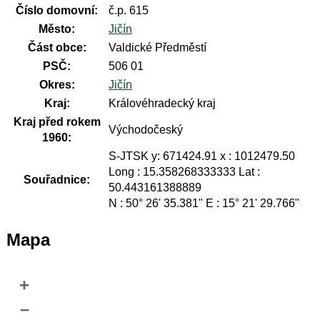
Číslo domovní:
č.p. 615
Město:
Jičín
Část obce:
Valdické Předměstí
PSČ:
506 01
Okres:
Jičín
Kraj:
Královéhradecký kraj
Kraj před rokem
Východočeský
1960:
S-JTSK y: 671424.91 x : 1012479.50
Long : 15.358268333333 Lat :
Souřadnice:
50.443161388889
N : 50° 26' 35.381" E : 15° 21' 29.766"
Mapa
+
–