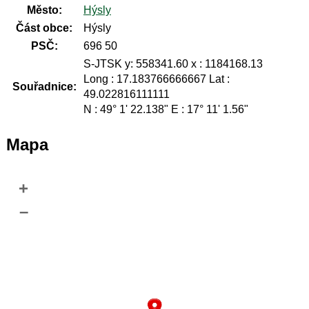
Město:
Hýsly
Část obce:
Hýsly
PSČ:
696 50
S-JTSK y: 558341.60 x : 1184168.13
Long : 17.183766666667 Lat :
Souřadnice:
49.022816111111
N : 49° 1' 22.138" E : 17° 11' 1.56"
Mapa
+
–