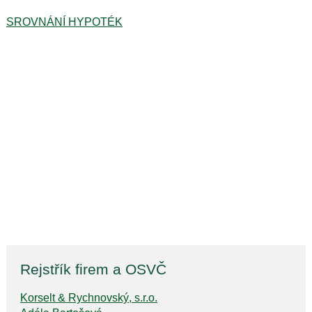
SROVNÁNÍ HYPOTÉK
Rejstřík firem a OSVČ
Korselt & Rychnovský, s.r.o.