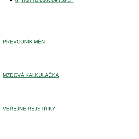
8 , Horní Bludovice 739 37
PŘEVODNÍK MĚN
MZDOVÁ KALKULAČKA
VEŘEJNÉ REJSTŘÍKY