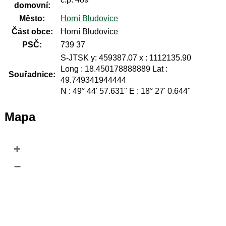
domovní:
Město:
Horní Bludovice
Část obce:
Horní Bludovice
PSČ:
739 37
S-JTSK y: 459387.07 x : 1112135.90
Long : 18.450178888889 Lat :
Souřadnice:
49.749341944444
N : 49° 44' 57.631" E : 18° 27' 0.644"
Mapa
+
–