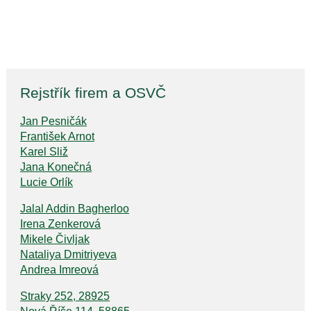
Rejstřík firem a OSVČ
Jan Pesničák
František Arnot
Karel Sliž
Jana Konečná
Lucie Orlík
Jalal Addin Bagherloo
Irena Zenkerová
Mikele Čivljak
Nataliya Dmitriyeva
Andrea Imreová
Straky 252, 28925