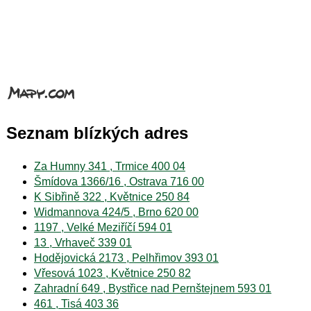
Seznam blízkých adres
Za Humny 341 , Trmice 400 04
Šmídova 1366/16 , Ostrava 716 00
K Sibřině 322 , Květnice 250 84
Widmannova 424/5 , Brno 620 00
1197 , Velké Meziříčí 594 01
13 , Vrhaveč 339 01
Hodějovická 2173 , Pelhřimov 393 01
Vřesová 1023 , Květnice 250 82
Zahradní 649 , Bystřice nad Pernštejnem 593 01
461 , Tisá 403 36