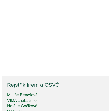
Rejstřík firem a OSVČ
Miluše Benešová
VIMA chaba s.r.o.
Natálie Gočíková