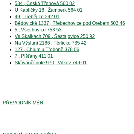
584 , Česká Třebová 560 02
U Kapličky 18 , Žamberk 564 01
49 , Třebějice 392 01
Bědovická 1337 , Třebechovice pod Orebem 503 46
5 , Všechovice 753 53
Ve Skalkách 709 , Šestajovice 250 92
Na Výsluní 2186 , Těrlicko 735 42
127 , Chlum u Třeboně 378 06
7 , Píšťany 411 01
Skřivánčí pole 970 , Vítkov 749 01
PŘEVODNÍK MĚN