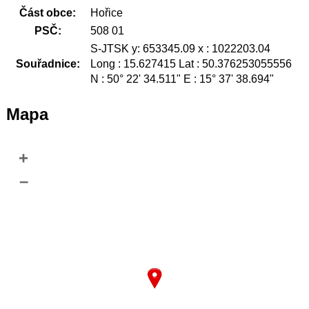
Část obce:
Hořice
PSČ:
508 01
S-JTSK y: 653345.09 x : 1022203.04
Souřadnice:
Long : 15.627415 Lat : 50.376253055556
N : 50° 22' 34.511" E : 15° 37' 38.694"
Mapa
+
–