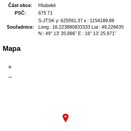
Část obce:
Hluboké
PSČ:
675 71
S-JTSK y: 625591.37 x : 1154189.88
Souřadnice:
Long : 16.223880833333 Lat : 49.226635
N : 49° 13' 35.886" E : 16° 13' 25.971"
Mapa
+
–