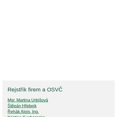
Rejstřík firem a OSVČ
Mgr. Martina Urbišová
Štěpán Hřebejk
Řehák Alois, Ing.