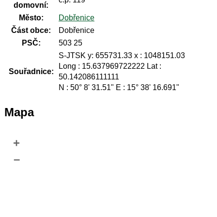
domovní:
Město:
Dobřenice
Část obce:
Dobřenice
PSČ:
503 25
S-JTSK y: 655731.33 x : 1048151.03
Long : 15.637969722222 Lat :
Souřadnice:
50.142086111111
N : 50° 8' 31.51" E : 15° 38' 16.691"
Mapa
+
–