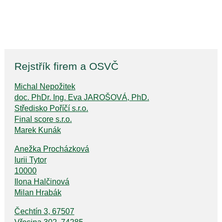
Rejstřík firem a OSVČ
Michal Nepožitek
doc. PhDr. Ing. Eva JAROŠOVÁ, PhD.
Středisko Poříčí s.r.o.
Final score s.r.o.
Marek Kunák
Anežka Procházková
Iurii Tytor
10000
Ilona Halčinová
Milan Hrabák
Čechtín 3, 67507