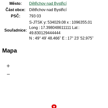
Město:
Dětřichov nad Bystřicí
Část obce:
Dětřichov nad Bystřicí
PSČ:
793 03
S-JTSK y: 534029.08 x : 1096355.01
Long : 17.398048611111 Lat :
Souřadnice:
49.830129444444
N : 49° 49' 48.466" E : 17° 23' 52.975"
Mapa
+
–