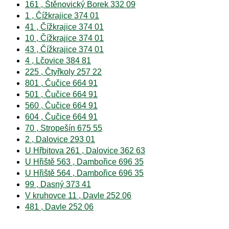
161 , Štěnovický Borek 332 09
1 , Čížkrajice 374 01
41 , Čížkrajice 374 01
10 , Čížkrajice 374 01
43 , Čížkrajice 374 01
4 , Lčovice 384 81
225 , Čtyřkoly 257 22
801 , Čučice 664 91
501 , Čučice 664 91
560 , Čučice 664 91
604 , Čučice 664 91
70 , Stropešín 675 55
2 , Dalovice 293 01
U Hřbitova 261 , Dalovice 362 63
U Hřiště 563 , Dambořice 696 35
U Hřiště 564 , Dambořice 696 35
99 , Dasný 373 41
V kruhovce 11 , Davle 252 06
481 , Davle 252 06