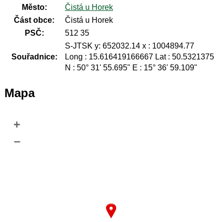
Město:
Čistá u Horek
Část obce:
Čistá u Horek
PSČ:
512 35
S-JTSK y: 652032.14 x : 1004894.77
Souřadnice:
Long : 15.616419166667 Lat : 50.5321375
N : 50° 31' 55.695" E : 15° 36' 59.109"
Mapa
+
–