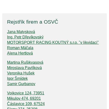
Rejstřík firem a OSVČ
Jana Matysková
Ing. Petr Dřevíkovský
MOTORSPORT RACING KOUTNÝ s.r.o. "v likvidaci"
Roman Máčala
Alena Hertlová
Martina Rušikvasová
Miroslava Pavlíková
Veronika Hušek
Igor Šmídek
Samir Gurbanov
Vojkovice 124, 73951
Mikulov 474, 69201
Čáslavice 109, 67524