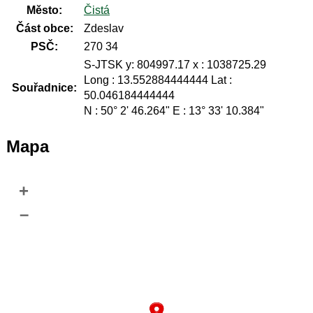
Město:
Čistá
Část obce:
Zdeslav
PSČ:
270 34
S-JTSK y: 804997.17 x : 1038725.29
Long : 13.552884444444 Lat :
Souřadnice:
50.046184444444
N : 50° 2' 46.264" E : 13° 33' 10.384"
Mapa
+
–