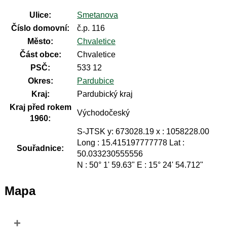
Ulice:
Smetanova
Číslo domovní:
č.p. 116
Město:
Chvaletice
Část obce:
Chvaletice
PSČ:
533 12
Okres:
Pardubice
Kraj:
Pardubický kraj
Kraj před rokem
Východočeský
1960:
S-JTSK y: 673028.19 x : 1058228.00
Long : 15.415197777778 Lat :
Souřadnice:
50.033230555556
N : 50° 1' 59.63" E : 15° 24' 54.712"
Mapa
+