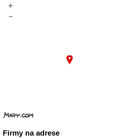
+
–
Firmy na adrese