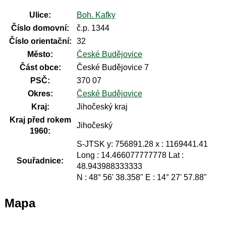
Ulice:
Boh. Kafky
Číslo domovní:
č.p. 1344
Číslo orientační:
32
Město:
České Budějovice
Část obce:
České Budějovice 7
PSČ:
370 07
Okres:
České Budějovice
Kraj:
Jihočeský kraj
Kraj před rokem
Jihočeský
1960:
S-JTSK y: 756891.28 x : 1169441.41
Long : 14.466077777778 Lat :
Souřadnice:
48.943988333333
N : 48° 56' 38.358" E : 14° 27' 57.88"
Mapa