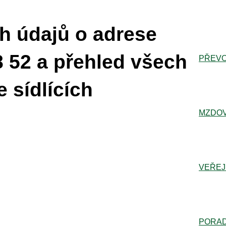
h údajů o adrese
8 52 a přehled všech
PŘEVO
 sídlících
MZDOV
VEŘEJ
PORA