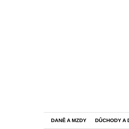
DANĚ A MZDY
DŮCHODY A 