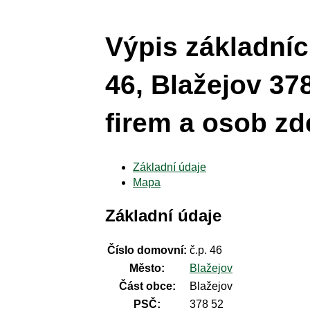
Výpis základníc
46, Blažejov 37
firem a osob zde
Základní údaje
Mapa
Základní údaje
Číslo domovní:
č.p. 46
Město:
Blažejov
Část obce:
Blažejov
PSČ:
378 52