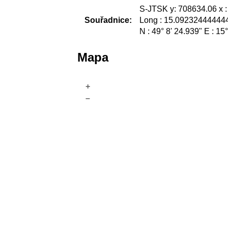
S-JTSK y: 708634.06 x 
Souřadnice:
Long : 15.092324444444
N : 49° 8' 24.939" E : 15
Mapa
+
–