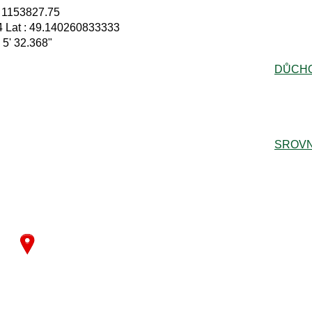
: 1153827.75
 Lat : 49.140260833333
° 5' 32.368"
DŮCH
SROVN