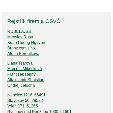
Rejstřík firem a OSVČ
RUBELA, a.s.
Miroslav Ruso
Xuân Huong Nguyen
Bronz com s.r.o.
Alena Peroutková
Liana Tsarova
Marcela Mikesková
František Hejný
Aliaksandr Shatsilau
Ondřej Letocha
Ivančice 1218, 66491
Slavošov 56, 28522
Všeň 171, 51265
Rychnov nad Kněžnou 1030, 51601