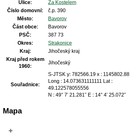
Ulice:
Za Kostelem
Číslo domovní:
č.p. 390
Město:
Bavorov
Část obce:
Bavorov
PSČ:
387 73
Okres:
Strakonice
Kraj:
Jihočeský kraj
Kraj před rokem
Jihočeský
1960:
S-JTSK y: 782566.19 x : 1145802.88
Long : 14.073631111111 Lat :
Souřadnice:
49.122578055556
N : 49° 7' 21.281" E : 14° 4' 25.072"
Mapa
+