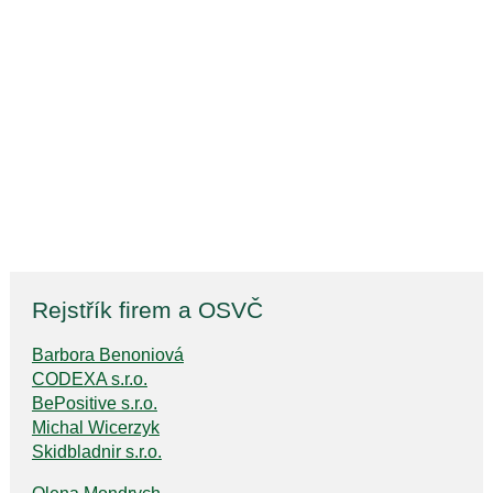
Rejstřík firem a OSVČ
Barbora Benoniová
CODEXA s.r.o.
BePositive s.r.o.
Michal Wicerzyk
Skidbladnir s.r.o.