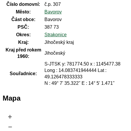
Číslo domovní:
č.p. 307
Město:
Bavorov
Část obce:
Bavorov
PSČ:
387 73
Okres:
Strakonice
Kraj:
Jihočeský kraj
Kraj před rokem
Jihočeský
1960:
S-JTSK y: 781774.50 x : 1145477.38
Long : 14.083741944444 Lat :
Souřadnice:
49.126478333333
N : 49° 7' 35.322" E : 14° 5' 1.471"
Mapa
+
–