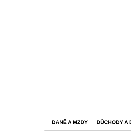
DANĚ A MZDY
DŮCHODY A 