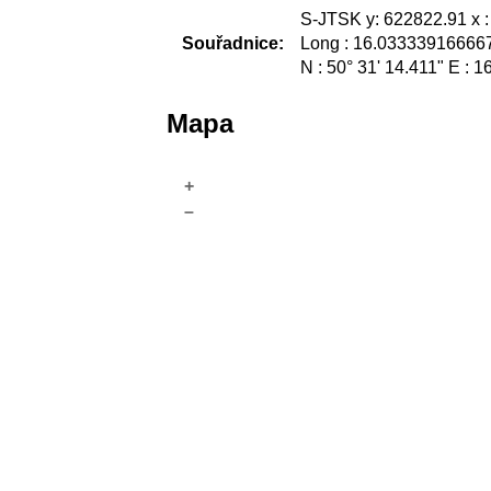
S-JTSK y: 622822.91 x 
Souřadnice:
Long : 16.033339166667
N : 50° 31' 14.411" E : 1
Mapa
+
–