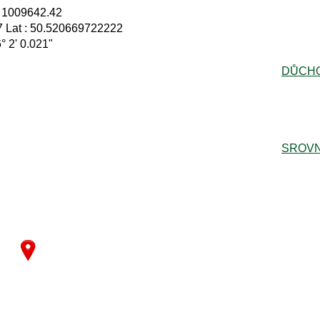
: 1009642.42
 Lat : 50.520669722222
6° 2' 0.021"
DŮCH
SROVN