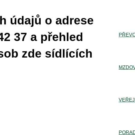
h údajů o adrese
42 37 a přehled
PŘEVO
sob zde sídlících
MZDOV
VEŘEJ
PORA