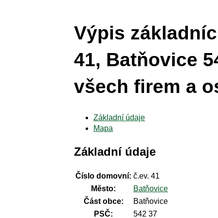
Výpis základníc
41, Batňovice 5
všech firem a o
Základní údaje
Mapa
Základní údaje
Číslo domovní:
č.ev. 41
Město:
Batňovice
Část obce:
Batňovice
PSČ:
542 37